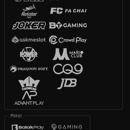
Poker