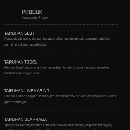
PRODUK
Keunggulan Produk
TARUHAN SLOT
Penyedia slot online dengan beragam pilihan game menarik yang memudahkan
pemain untuk mencapai jackpot
TARUHAN TOGEL
Platform togel yang menarik dari perusahan terbaik di dunia yang menawarkan
hadiah kemenangan besar
TARUHAN LIVE KASINO
Platform Pilihan bagi perusahaan-perusahaan terbaik di dunia, dengan pilihan variasi
game terbanyak
TARUHAN OLAHRAGA
Sportsbook Gaming Platform Terbaik menawarkan lebih banyak game, odds yang