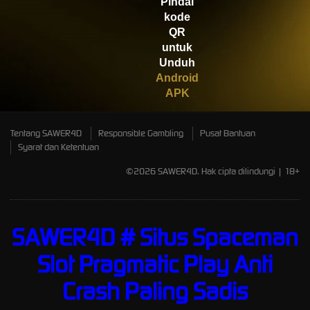
Pindai
kode
QR
untuk
Unduh
Android
APK
Tentang SAWER4D
Responsible Gambling
Pusat Bantuan
Syarat dan Ketentuan
©2026 SAWER4D. Hak cipta dilindungi | 18+
SAWER4D # Situs Spaceman
Slot Pragmatic Play Anti
Crash Paling Sadis