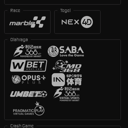
Race
Togel
Olahraga
Crash Game